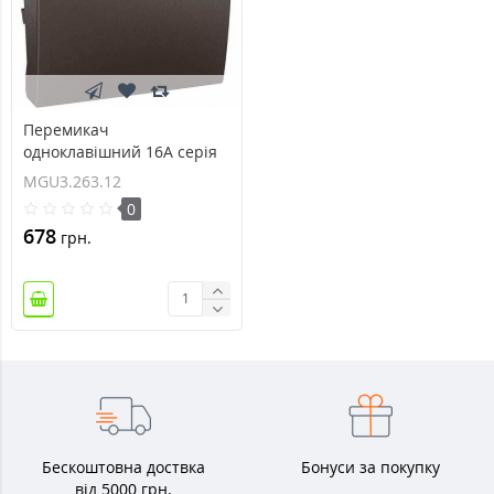
Перемикач
одноклавішний 16А серія
Unica MGU3.263.12
MGU3.263.12
0
678
грн.
Бескоштовна доствка
Бонуси за покупку
від 5000 грн.