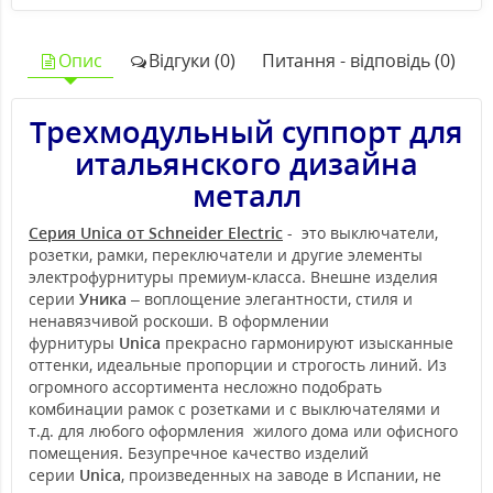
Опис
Відгуки (0)
Питання - відповідь (0)
Трехмодульный суппорт для
итальянского дизайна
металл
Серия Unica от Schneider Electric
- это выключатели,
розетки, рамки, переключатели и другие элементы
электрофурнитуры премиум-класса. Внешне изделия
серии
Уника
– воплощение элегантности, стиля и
ненавязчивой роскоши. В оформлении
фурнитуры
Unica
прекрасно гармонируют изысканные
оттенки, идеальные пропорции и строгость линий. Из
огромного ассортимента несложно подобрать
комбинации рамок с розетками и с выключателями и
т.д. для любого оформления жилого дома или офисного
помещения. Безупречное качество изделий
серии
Unica
, произведенных на заводе в Испании, не